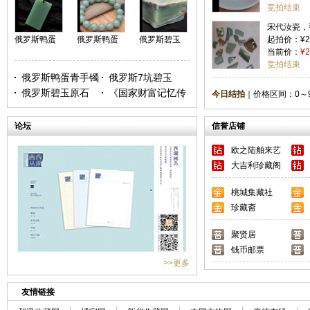
竞拍结束
宋代汝瓷，
俄罗斯鸭蛋
俄罗斯鸭蛋
俄罗斯碧玉
（清凉寺窑
起拍价：¥2,
当前价：
¥2
青牌
青手串
原石
竞拍结束
俄罗斯鸭蛋青手镯
俄罗斯7坑碧玉
俄罗斯碧玉原石
《国家财富记忆传
今日结拍
｜价格区间：
0～
承》收藏册
论坛
信誉店铺
欧之陆舶来艺
术品
大吉利珍藏阁
桃城集藏社
珍藏斋
聚贤居
钱币邮票
>>更多
友情链接