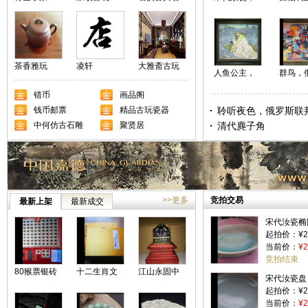
雕
瓷片
欢愉，
圈艺术
主席，
共和国
茶香雅玩
凌轩
大雅斋古玩
家协会
人鱼公主，
群鸟，
艺术品交流
俄罗斯艺术
斯功勋
中心
错币
画品阁
科学院院士
家
钱币邮票
精品古玩瓷器
聆听夜色，俄罗斯联
中何仿古石雕
聚贤居
加格勒共和国美术家
清代麂子角
席
>>更多
竞拍交易
最新上架
最新成交
宋代汝瓷椭
起拍价：¥25
当前价：
¥2
竞拍结束
80猴票银砖
十二生肖文
江山永固中
宋代汝瓷盘
套装
化银砖套装
国印
起拍价：¥25
当前价：
¥2