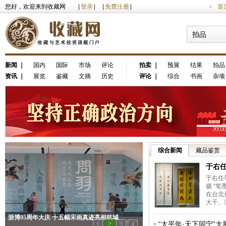
您好，欢迎来到收藏网 ［
登录
］［
免费注册
］
首
拍品
新闻
｜
国内
国际
市场
评论
拍卖
｜
预展
结果
拍品
资讯
｜
展览
鉴藏
文摘
历史
评论
｜
综合
书画
杂项
综合新闻
藏品鉴赏
于右
展出 
于右任
摄 “
在台北
大千、溥
浙博95周年大庆 十五幅宋画真迹亮相杭城
“太平年·天下同宁”大
1
2
3
4