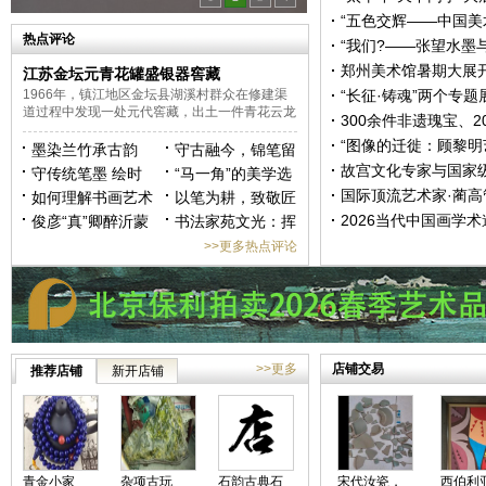
—— 《太平年》“走”
“五色交辉——中国美
热点评论
馆
之夜”举行
“我们?——张望水墨与
代”在中国美术馆开幕
郑州美术馆暑期大展
江苏金坛元青花罐盛银器窖藏
1966年，镇江地区金坛县湖溪村群众在修建渠
感受从古至今的“字里
“长征·铸魂”两个专题
道过程中发现一处元代窖藏，出土一件青花云龙
国人民抗日战争纪念
300余件非遗瑰宝、2
纹罐，罐口上盖一件夹层大银碗,罐内藏有各种
互动体验——沉浸式
“图像的迁徙：顾黎明
银器50余件。这批东西最初送县财政局保存，
墨染兰竹承古韵
守古融今，锦笔留
后由镇江博物馆收藏，并对窖藏出土地点进行了
展“圈粉”年轻人
四十年”展将在山东美
故宫文化专家与国家
丹青花鸟耀时代
守传统笔墨 绘时
芳——著名书法家
“马一角”的美学选
调查。&nbsp;&nbsp;元青花云龙纹罐▌元早期青
开展
大师齐聚成都共话中
国际顶流艺术家·蔺高
——艺术家金晓海
代风华——著名画
如何理解书画艺术
杨汝锦作品欣赏
择：用“残缺”构建
以笔为耕，致敬匠
花罐出土的青花云龙纹罐高26厘米、口径22.2
厘米、腹径35.5厘米、底径20.2厘米。直颈，方
化传承
球最具收藏价值的风
2026当代中国画学术
的笔墨修行
家郝爱平作品欣赏
中的“烟火气”
俊彦“真”卿醉沂蒙
出崭新的精神完整
心——著名画家吕
书法家苑文光：挥
圆唇，鼓腹，平底。罐颈饰斜方格纹，器肩
渝强老师作品欣赏
毫庆五一，墨韵敬
展亮相秦皇岛——16
>>更多热点评论
匠心
名家150余幅精品力
龙玺美术馆
>>更多
店铺交易
推荐店铺
新开店铺
青金小家
杂项古玩
石韵古典石
宋代汝瓷，
西伯利